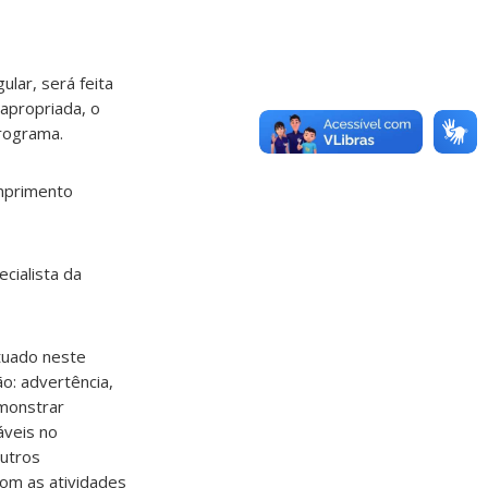
ular, será feita
apropriada, o
rograma.
umprimento
cialista da
tuado neste
o: advertência,
monstrar
áveis no
outros
com as atividades