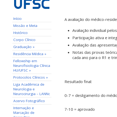
Início
A avaliação do médico-resid
Missão e Meta
Avaliação individual pel
Histórico
Participação ativa e inte
Corpo Clínico
Avaliação das apresenta
Graduação »
Notas das provas teóric
Residência Médica »
cada ano para o R1 e tri
Fellowship em
Neurofisiologia Clínica
HU/UFSC »
Protocolos Clínicos »
Resultado final:
Liga Acadêmica de
Neurologia e
Neurocirurgia – LANNc
0-7 = desligamento do médi
Acervo Fotográfico
Internação e
7-10 = aprovado
Marcação de