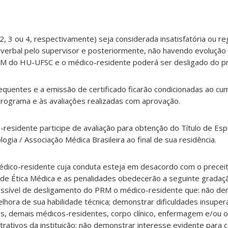
 2, 3 ou 4, respectivamente) seja considerada insatisfatória ou reg
 verbal pelo supervisor e posteriormente, não havendo evolução 
RM do HU-UFSC e o médico-residente poderá ser desligado do p
quentes e a emissão de certificado ficarão condicionadas ao c
 programa e às avaliações realizadas com aprovação.
sidente participe de avaliação para obtenção do Título de Espe
ogia / Associação Médica Brasileira ao final de sua residência.
médico-residente cuja conduta esteja em desacordo com o precei
de Ética Médica e as penalidades obedecerão a seguinte gradaçã
assível de desligamento do PRM o médico-residente que: não de
elhora de sua habilidade técnica; demonstrar dificuldades insuper
s, demais médicos-residentes, corpo clínico, enfermagem e/ou 
strativos da instituição; não demonstrar interesse evidente para 