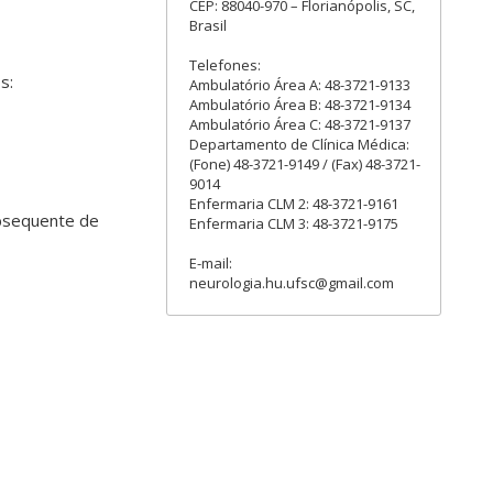
CEP: 88040-970 – Florianópolis, SC,
Brasil
Telefones:
s:
Ambulatório Área A: 48-3721-9133
Ambulatório Área B: 48-3721-9134
Ambulatório Área C: 48-3721-9137
Departamento de Clínica Médica:
(Fone) 48-3721-9149 / (Fax) 48-3721-
9014
Enfermaria CLM 2: 48-3721-9161
subsequente de
Enfermaria CLM 3: 48-3721-9175
E-mail:
neurologia.hu.ufsc@gmail.com