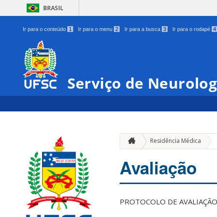
BRASIL
Ir para o conteúdo
1
Ir para o menu
2
Ir para a busca
3
Ir para o rodapé
4
Serviço de Neurolo
Residência Médica
Avaliação
PROTOCOLO DE AVALIAÇÃO