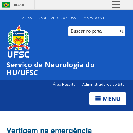
BRASIL
Simplifique!
ACESSIBILIDADE
ALTO CONTRASTE
MAPA DO SITE
Comunica BR
Participe
Acesso à informação
Legislação
Serviço de Neurologia do
Canais
HU/UFSC
Área Restrita
Administradores do Site
MENU
Vertigem na emergência