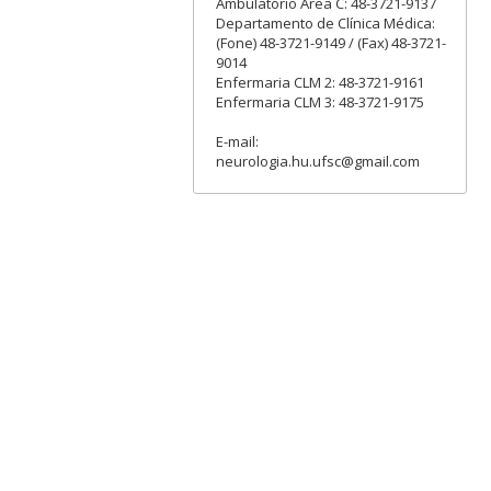
Ambulatório Área C: 48-3721-9137
Departamento de Clínica Médica:
(Fone) 48-3721-9149 / (Fax) 48-3721-
9014
Enfermaria CLM 2: 48-3721-9161
Enfermaria CLM 3: 48-3721-9175
E-mail:
neurologia.hu.ufsc@gmail.com