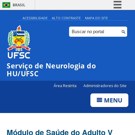
BRASIL
Simplifique!
ACESSIBILIDADE
ALTO CONTRASTE
MAPA DO SITE
Comunica BR
Participe
Acesso à informação
Legislação
Serviço de Neurologia do
Canais
HU/UFSC
Área Restrita
Administradores do Site
MENU
Módulo de Saúde do Adulto V